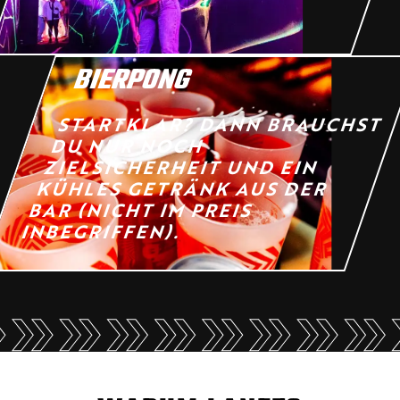
BIERPONG
STARTKLAR? DANN BRAUCHST
DU NUR NOCH
ZIELSICHERHEIT UND EIN
KÜHLES GETRÄNK AUS DER
BAR (NICHT IM PREIS
INBEGRIFFEN).