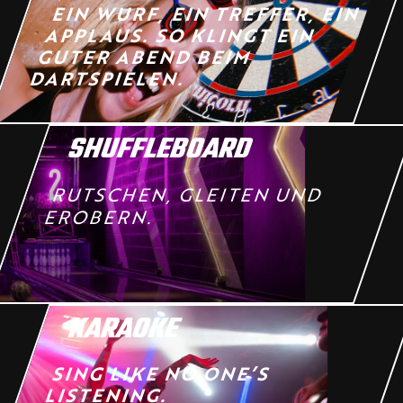
EIN WURF, EIN TREFFER, EIN
APPLAUS. SO KLINGT EIN
GUTER ABEND BEIM
DARTSPIELEN.
SHUFFLEBOARD
RUTSCHEN, GLEITEN UND
EROBERN.
KARAOKE
SING LIKE NO ONE’S
LISTENING.